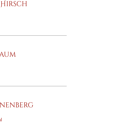
 Hirsch
Baum
nnenberg
l