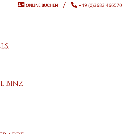
/
+49 (0)3683 466570
ONLINE BUCHEN
ls.
l Binz