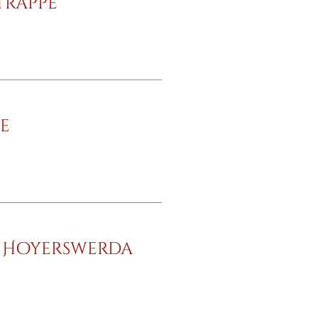
trappe
e
 Hoyerswerda